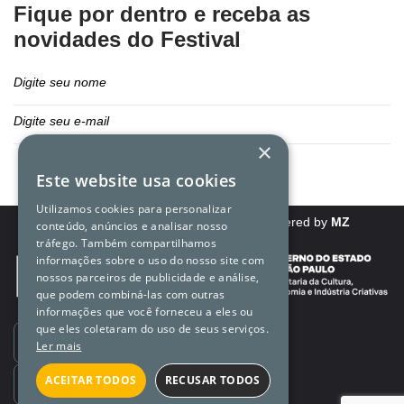
Fique por dentro e receba as
novidades do Festival
×
Este website usa cookies
Utilizamos cookies para personalizar
Política de direitos e privacidade
Powered by
MZ
conteúdo, anúncios e analisar nosso
tráfego. Também compartilhamos
informações sobre o uso do nosso site com
nossos parceiros de publicidade e análise,
que podem combiná-las com outras
informações que você forneceu a eles ou
que eles coletaram do uso de seus serviços.
Ouvidoria
Ler mais
ACEITAR TODOS
RECUSAR TODOS
Transparência