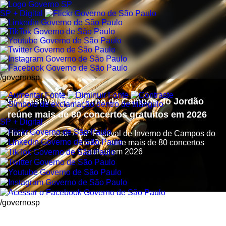
SP + Digital
/governosp
56º Festival de Inverno de Campos do Jordão
reúne mais de 80 concertos gratuitos em 2026
SP + Digital
Home
/
Noticias
/
56º Festival de Inverno de Campos do
Jordão reúne mais de 80 concertos
gratuitos em 2026
/governosp