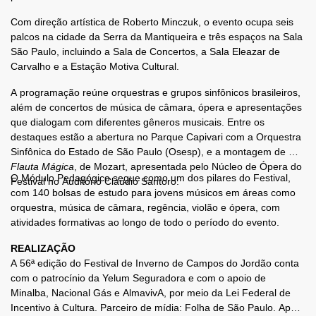
Com direção artística de Roberto Minczuk, o evento ocupa seis
palcos na cidade da Serra da Mantiqueira e três espaços na Sala
São Paulo, incluindo a Sala de Concertos, a Sala Eleazar de
Carvalho e a Estação Motiva Cultural.
A programação reúne orquestras e grupos sinfônicos brasileiros,
além de concertos de música de câmara, ópera e apresentações
que dialogam com diferentes gêneros musicais. Entre os
destaques estão a abertura no Parque Capivari com a Orquestra
Sinfônica do Estado de São Paulo (Osesp), e a montagem de
A
Flauta Mágica
, de Mozart, apresentada pelo Núcleo de Ópera do
O Módulo Pedagógico segue como um dos pilares do Festival,
Festival no Auditório Claudio Santoro.
com 140 bolsas de estudo para jovens músicos em áreas como
orquestra, música de câmara, regência, violão e ópera, com
atividades formativas ao longo de todo o período do evento.
REALIZAÇÃO
A 56ª edição do Festival de Inverno de Campos do Jordão conta
com o patrocínio da Yelum Seguradora e com o apoio de
Minalba, Nacional Gás e AlmavivA, por meio da Lei Federal de
Incentivo à Cultura. Parceiro de mídia: Folha de São Paulo. Apoio