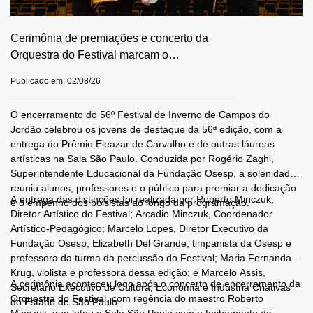
Cerimônia de premiações e concerto da
Orquestra do Festival marcam o
encerramento da 56ª edição
Publicado em: 02/08/26
O encerramento do 56º Festival de Inverno de Campos do
Jordão celebrou os jovens de destaque da 56ª edição, com a
entrega do Prêmio Eleazar de Carvalho e de outras láureas
artísticas na Sala São Paulo. Conduzida por Rogério Zaghi,
Superintendente Educacional da Fundação Osesp, a solenidade
reuniu alunos, professores e o público para premiar a dedicação
A entrega das distinções foi realizada por Roberto Minczuk,
e o empenho dos bolsistas ao longo da programação.
Diretor Artístico do Festival; Arcadio Minczuk, Coordenador
Artístico-Pedagógico; Marcelo Lopes, Diretor Executivo da
Fundação Osesp; Elizabeth Del Grande, timpanista da Osesp e
professora da turma da percussão do Festival; Maria Fernanda
Krug, violista e professora dessa edição; e Marcelo Assis,
A cerimônia aconteceu logo após o concerto de encerramento da
Secretário Executivo de Cultura, Economia e Indústria Criativas
Orquestra do Festival, com regência do maestro Roberto
do Estado de São Paulo.