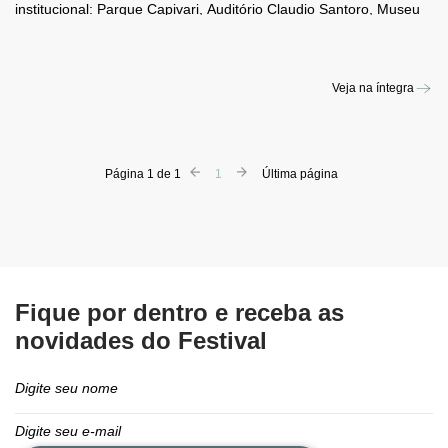
institucional: Parque Capivari, Auditório Claudio Santoro, Museu
Felícia Leirner, CARDE Museu, EMESP Tom Jobim e Prefeitura
de Campos do Jordão. Realização: Fundação Osesp, Estado de
São Paulo e Ministério da Cultura.
Veja na íntegra
Página 1 de 1
1
Última página
Fique por dentro e receba as
novidades do Festival