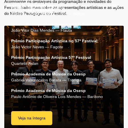
Acompanhe os destaques da programação e novidades do
Festival. Saiba mais sobre as apresentações artísticas e as ações
Prêmio Eleazar de Carvalho
do Núcleo Pedagógico do Festival.
Tiago da Silva Carvalho Júnior — Violino
Prêmio Participação Artística no 57º Festival
João Vitor Dias Mendes — Flauta
Prêmio Participação Artística no 57º Festival
João Victor Neves — Fagote
Prêmio Participação Artística 57º Festival
Quarteto Aslan
Prêmio Academia de Música da Osesp
Gabriel Vasconcelos Barata — Trompa
Prêmio Academia de Música da Osesp
Paulo Antônio de Oliveira Lois Mendes — Barítono
Veja na íntegra