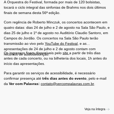
A Orquestra do Festival, formada por mais de 120 bolsistas,
tocará o ciclo integral das sinfonias de Brahms nos dois últimos
finais de semana desta 56ª edição.
Com regência de Roberto Minczuk, os concertos acontecem em
quatro datas: dias 24 de julho e 2 de agosto na Sala São Paulo, e
dias 25 de julho e 1º de agosto no Auditório Claudio Santoro, em
Campos do Jordão. Os concertos na Sala São Paulo terão
transmissão ao vivo pelo
YouTube do Festival
, e as
apresentações de 24 de julho e 2 de agosto contam com
Os ingressos ficam disponíveis pelo
site
a partir de três dias
recursos de audiodescrição.
antes de cada concerto, ou na bilheteria dos locais, 1h antes do
início das apresentações.
Para garantir os serviços de acessibilidade, é
necessário
confirmar presença até
três dias antes do evento
, pelo e-mail
da
Ver com Palavras:
contato@vercompalavras.com.br
.
Veja na íntegra