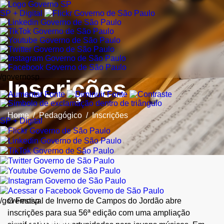
SP + Digital
/governosp
Inscrições
Home
/
Pedagógico
/
Inscrições
SP + Digital
/governosp
O Festival de Inverno de Campos do Jordão abre
inscrições para sua 56ª edição com uma ampliação