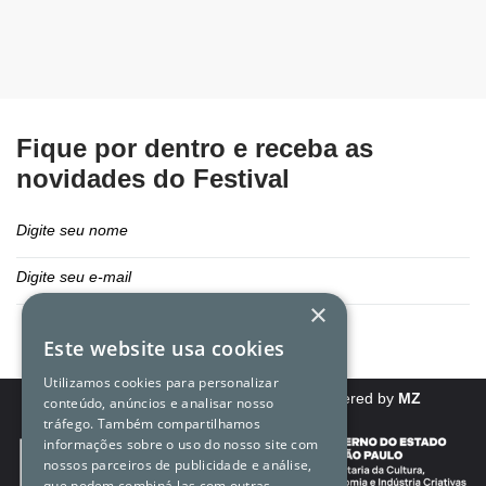
Fique por dentro e receba as
novidades do Festival
×
Este website usa cookies
Utilizamos cookies para personalizar
Política de direitos e privacidade
Powered by
MZ
conteúdo, anúncios e analisar nosso
tráfego. Também compartilhamos
informações sobre o uso do nosso site com
nossos parceiros de publicidade e análise,
que podem combiná-las com outras